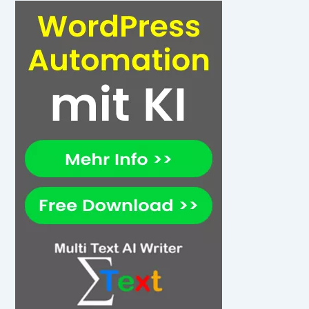
zwischen 25-29db in der Klasse 1 bis zu über 50db bei
Schallschutzklasse 6 ist hier möglich. Die benötigte Klasse lässt
sich dabei am besten mit einem Spezialisten vor Ort
bestimmen, da jedes Fenster eine individuelle Umgebung
abschirmt.
Fazit zur Lärmbelastung und Schallschutz
Auch mit einfachen Mitteln kann der Lärm in den eigenen vier
Wänden verringert werden. Wenn diese aber nicht ausreichen,
sind neue Fenster die beste Lösung. Je nach Anforderung kann
hier auf unterschiedliche Schallschutzklassen zurückgegriffen
werden. Ein guter Nebeneffekt: Neue Fenster verringern nicht
nur den Schall, sondern tragen auch zu besserer
Wärmedämmung bei. So schont man nicht nur seine
Gesundheit, sondern spart auf Dauer auch noch bares Geld.
Lärmbelastung