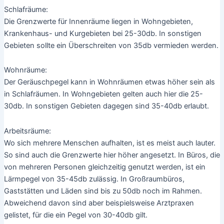
admin
/
11. November 2015
Dauerhaft hohe Lärmbelastungen stellen eine Gefahr für die
Gesundheit dar. Negative Auswirkungen wie Stress, verringerte
Konzentrationsfähigkeit und sogar ein erhöhtes
Bluthochdruckrisiko können durch chronische Lärmbelästigung
gefördert werden.
Um ein angenehmes Umgebungsgefühl zu gewährleisten,
sollten bestimmte Lärmgrenzen in unterschiedlich genutzten
Räumen nicht überschritten werden. Diese Grenzen sind in der
DIN 4109, der Verordnung für Schallschutz im Hochbau, klar
definiert. Neben dem Einbau neuer Fenster gibt es noch weitere
Möglichkeiten, um den Lärm in einem Raum zu verringern.
Welche Grenzwerte sollten nicht überschritten werden?
Lärmschutz-Grenzwerte sind durch verschiedene Richtlinien
geregelt. Neben der oben genannten DIN 4109 greift hier auch
die VDI 2719. Hier erhalten Sie die wichtigsten Werte auf einen
Blick: