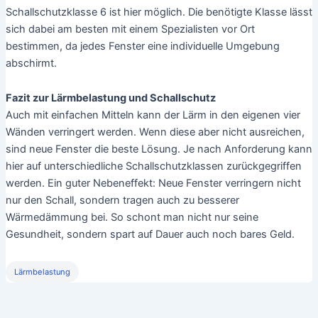
gelistet, für die ein Pegel von 30-40db gilt.
Wie lässt sich der Lärmpegel senken?
Die Auswahl und Anordnung der Einrichtung kann dazu
beitragen, den Lärm zu senken. Laute Geräte wie Drucker oder
Kopierer sollten möglichst in einem separaten Raum
untergebracht werden. Auch der Austausch älterer Geräte kann
einen positiven Effekt erzielen. Weiter kann durch die Reduktion
von Flächen, die den Schall reflektieren, der Geräuschpegel
gesenkt werden. So schlucken Holzmöbel eher den Schall,
Glas- oder Keramikmöbel dagegen reflektieren ihn. Ebenso
verhält es sich beim Boden: Harte Böden wie Fliesen können
durch den Einsatz von Teppichen gezähmt werden.
Was, wenn es trotzdem noch zu laut ist?
Wenn die Tipps oben nicht das gewünschte Ergebnis bringen,
hilft nur noch der Austausch der Fenster. Dabei kann man auf
verschiedene Schallschutzklassen zwischen
Schallschutzklasse 1 und 6 zurück greifen. Eine Verringerung