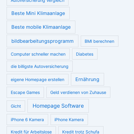
Neueste Beiträge
Wortspiele: Die schönsten Wörter der deutschen Sprache
Deutsches Newsletter Programm – DSGVO-konform
Diashow Programm für Smart TVs und Tablets
So finden Eltern das passende Kinder Malbuch
Unsichtbare Zahnkorrektur 2026: Warum immer mehr
Erwachsene auf Invisalign setzen
Schlagwörter
Abnehmen
Autoversicherung berechnen
Autoversicherung Rechner