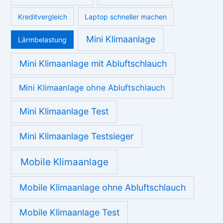
Autoversicherung Vergleich
Beste Mini Klimaanlage
Beste mobile Klimaanlage
bildbearbeitungsprogramm
BMI berechnen
Computer schneller machen
Diabetes
die billigste Autoversicherung
Ernährung
eigene Homepage erstellen
Escape Games
Geld verdienen von Zuhause
Homepage Software
Gicht
iPhone 6 Kamera
iPhone Kamera