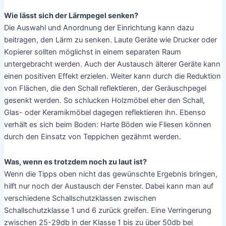
Schlafräume:
Die Grenzwerte für Innenräume liegen in Wohngebieten,
Krankenhaus- und Kurgebieten bei 25-30db. In sonstigen
Gebieten sollte ein Überschreiten von 35db vermieden werden.
Wohnräume:
Der Geräuschpegel kann in Wohnräumen etwas höher sein als
in Schlafräumen. In Wohngebieten gelten auch hier die 25-
30db. In sonstigen Gebieten dagegen sind 35-40db erlaubt.
Arbeitsräume:
Wo sich mehrere Menschen aufhalten, ist es meist auch lauter.
So sind auch die Grenzwerte hier höher angesetzt. In Büros, die
von mehreren Personen gleichzeitig genutzt werden, ist ein
Lärmpegel von 35-45db zulässig. In Großraumbüros,
Gaststätten und Läden sind bis zu 50db noch im Rahmen.
Abweichend davon sind aber beispielsweise Arztpraxen