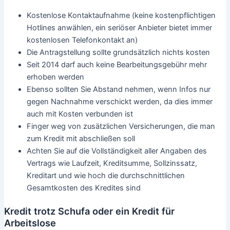
admin
/
28. Oktober 2015
Aktuelle Angebote für einen
günstigen und seriösen Kredit
Jeder der einen Kredit beantragen möchte, sollte erst einmal
mit Hilfe eines Kreditvergleichsrechner ein Angebot mit einem
möglichst geringen Zinssatz ermitteln, bevor er Kreditanträge
bei Kreditvermittlern stellt.
Aber nicht nur ein günstiger Zinssatz ist wichtig wenn man
einen Kredit beantragen möchte, sondern es ist auch wichtig
auf sonstige Gebühren achten. So kann man sich durch einen
gründlichen Kredit Vergleich mit einem Kredit Rechner durchaus
mehrere Hundert Euro im Jahr an Kosten einsparen.
Kredit Anbieter
Wie unterscheide ich seriöse Kredit Anbieter von
unseriösen?
Auf diese Merkmale sollten Sie achten, wenn Sie günstiger