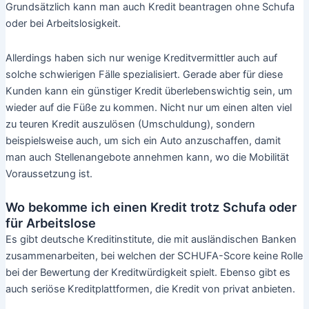
Kredit finden möchten:
Kostenlose Kontaktaufnahme (keine kostenpflichtigen
Hotlines anwählen, ein seriöser Anbieter bietet immer
kostenlosen Telefonkontakt an)
Die Antragstellung sollte grundsätzlich nichts kosten
Seit 2014 darf auch keine Bearbeitungsgebühr mehr
erhoben werden
Ebenso sollten Sie Abstand nehmen, wenn Infos nur
gegen Nachnahme verschickt werden, da dies immer
auch mit Kosten verbunden ist
Finger weg von zusätzlichen Versicherungen, die man
zum Kredit mit abschließen soll
Achten Sie auf die Vollständigkeit aller Angaben des
Vertrags wie Laufzeit, Kreditsumme, Sollzinssatz,
Kreditart und wie hoch die durchschnittlichen
Gesamtkosten des Kredites sind
Kredit trotz Schufa oder ein Kredit für