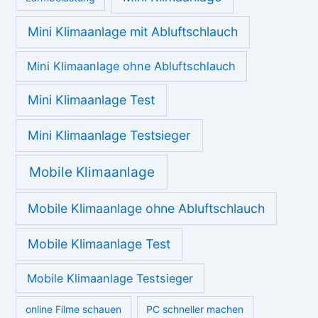
Beste mobile Klimaanlage
bildbearbeitungsprogramm
BMI berechnen
Computer schneller machen
Diabetes
die billigste Autoversicherung
Ernährung
eigene Homepage erstellen
Escape Games
Geld verdienen von Zuhause
Homepage Software
Gicht
iPhone 6 Kamera
iPhone Kamera
Kredit für Arbeitslose
Kredit trotz Schufa
Kreditvergleich
Laptop schneller machen