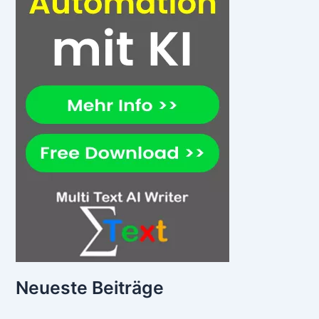
Kreditangebote mit gleicher Zinsfestschreibungsdauer
verglichen werden. Ausserdem sind beim Effektivzins nicht alle
Kostenfaktoren enthalten, wie zum Beispiel
Kontoführungsgebühren oder abgeschlossene
Restschuldversicherungen. Daher sollten die Kreditkosten,
welche nicht im effektiven Jahreszins enthalten sind,
gesondert mit einem Bank Kredit Vergleich ermittelt werden,
wenn man online Kredit beantragen möchte.
Am besten ist es sich von dem Kreditinstitut einen Tilgungsplan
vor Abschluss des Kreditvertrages erstellen zu lassen, um
besser die Konditionen für einen Kredit vergleichen zu können.
Kredit trotz Schufa