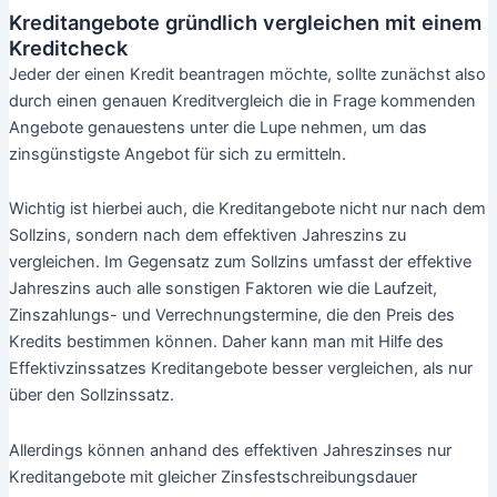
Arbeitslose
Grundsätzlich kann man auch Kredit beantragen ohne Schufa
oder bei Arbeitslosigkeit.
Allerdings haben sich nur wenige Kreditvermittler auch auf
solche schwierigen Fälle spezialisiert. Gerade aber für diese
Kunden kann ein günstiger Kredit überlebenswichtig sein, um
wieder auf die Füße zu kommen. Nicht nur um einen alten viel
zu teuren Kredit auszulösen (Umschuldung), sondern
beispielsweise auch, um sich ein Auto anzuschaffen, damit
man auch Stellenangebote annehmen kann, wo die Mobilität
Voraussetzung ist.
Wo bekomme ich einen Kredit trotz Schufa oder
für Arbeitslose
Es gibt deutsche Kreditinstitute, die mit ausländischen Banken
zusammenarbeiten, bei welchen der SCHUFA-Score keine Rolle
bei der Bewertung der Kreditwürdigkeit spielt. Ebenso gibt es
auch seriöse Kreditplattformen, die Kredit von privat anbieten.