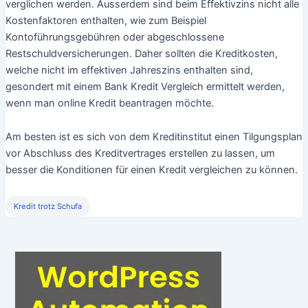
Kreditangebote gründlich vergleichen mit einem
Kreditcheck
Jeder der einen Kredit beantragen möchte, sollte zunächst also
durch einen genauen Kreditvergleich die in Frage kommenden
Angebote genauestens unter die Lupe nehmen, um das
zinsgünstigste Angebot für sich zu ermitteln.
Wichtig ist hierbei auch, die Kreditangebote nicht nur nach dem
Sollzins, sondern nach dem effektiven Jahreszins zu
vergleichen. Im Gegensatz zum Sollzins umfasst der effektive
Jahreszins auch alle sonstigen Faktoren wie die Laufzeit,
Zinszahlungs- und Verrechnungstermine, die den Preis des
Kredits bestimmen können. Daher kann man mit Hilfe des
Effektivzinssatzes Kreditangebote besser vergleichen, als nur
über den Sollzinssatz.
Allerdings können anhand des effektiven Jahreszinses nur