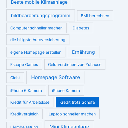
Wortspiele: Die schönsten Wörter der deutschen Sprache
Deutsches Newsletter Programm – DSGVO-konform
Diashow Programm für Smart TVs und Tablets
So finden Eltern das passende Kinder Malbuch
Unsichtbare Zahnkorrektur 2026: Warum immer mehr
Erwachsene auf Invisalign setzen
Schlagwörter
Abnehmen
Autoversicherung berechnen
Autoversicherung Rechner
Autoversicherung Vergleich
Beste Mini Klimaanlage