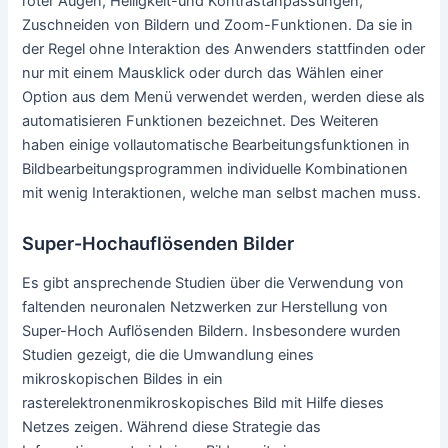
Computer-Bildbearbeitung. Dieser Artikel bezieht sich
hauptsächlich auf Bildbearbeitungsprogramm und
Grafiksoftware, die häufig verwendet werden, um Fotos
und andere Rastergrafiken zu verändern. Rasterfotos
werden in einem Computersystem in Form eines Rasters
von Bildbestandteilen, den Pixeln, gespeichert. Vektorbilder
enthalten eine Beschreibungen in der Form von Formen für
die Neuanordnung, deshalb können Vektorbilder mit einem
Bildbearbeitungsprogramm besonders schnell geändert
werden.
Bilder automatisch Verbessern mit einem
Bildbearbeitungsprogramm
Kameras- oder Bildbearbeitungsprogramme bieten in der
Regel grundlegende automatische
Fotoverbesserungsfunktionen, welche
Beleuchtungsabweichungen, Belichtungskorrektur sowie
Farben verbessern und Farbtonkorrektur, ebenso auch