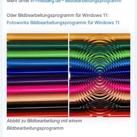
Entfernen von unerwünschten Elementen im Bild
Linsenkorrektur /Objektiv Korrektur
Gammakorrektur
Bildausrichtung (Rotation und Spiegeln)
Farbtiefe ändern
Rauschunterdrückung
Auswählen und Zusammenfügen von Bildern
Hintergrund entfernen
Gängige Datei-Formate (Bildformate) in der
Bildbearbeitung sind:
JPG/JPEG
– Joint Photographic Experts Group (*.jpg)
GIF
– Graphics Interchange Format (*.gif)
PNG
– Portable Network Graphics (*.png)
TIFF
– Tagged Image File Format (*.tif)
BMP
– Windows Bitmap (*.bmp)
SWF
– Shockwave Flash (*.swf)
SVG
– Scalable Vector Graphics (*.svg)