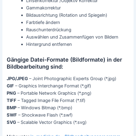
Bildbearbeitungsprogramm Funktionen für die
digitale Bildbearbeitung
Auswahlwerkzeuge, Masken wie Lasso oder
Kantenerkennung
Layers und Ebenen zur Bildbearbeitung
Ändern der Bildgröße
Zuschneiden oder Beschneiden eines Bildes
Ausschneiden eines Teiles eines Bildes aus dem
Hintergrund
Farbanpassungen
Perspektivische Kontrolle (stürzende Linien)
Selektive Farbänderung
Kontrast und Helligkeit ändern
Histogramm
Dynamisches Überblenden (Gradientenverlauf
zweier Bilder ineinander)
Kopierstempel Werkzeug
Schärfen und Unschärfe von Bildern