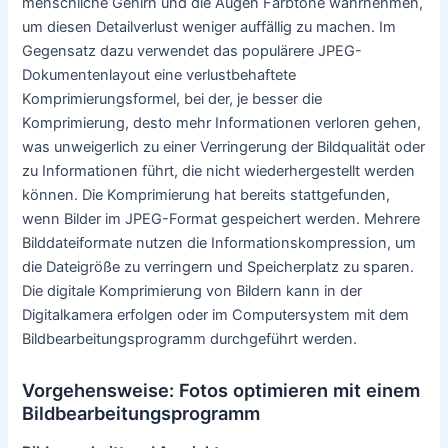
Netzes zeigen. Während diese Strategie das
Informationsmaterial eines Bildes mit einem
Bildbearbeitungsprogramm zu erhöhen kann, gibt es keine
Garantie dafür, dass die hochskalierten Merkmale im
ursprünglichen Bild vorhanden sind, und faltende
neuronale Netzwerke sollten nicht in logischen
Anwendungen mit unklaren Eingaben verwendet werden.
Denn diese Methoden können nicht vorhandene
Bildmerkmale sichtbar machen, welche sie unsicher für
medizinische Anwendungen machen kann.
Kompression digitaler Daten bei der
Fotobearbeitung
Einige Komprimierungsformeln, wie z. B. die für PNG-
Dateien, sind verlustfrei, d. h. es gehen keine Details
verloren, wenn die Datei konserviert wird. Sowohl Kameras
als auch Bildbearbeitungsprogramm ermöglichen es dem
Anwender, den Grad der Komprimierung festzulegen. JPEG