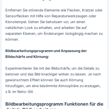
Spielen Sie mit den Farbreglern im
Bildbearbeitungsprogramm, um die Farbstimmung des
Bildes anzupassen. Sie können die Sättigung erhöhen oder
verringern, den Weißabgleich anpassen oder gezielt
bestimmte Farbtöne verstärken. Achten Sie darauf, dass
die Farben natürlich aussehen und nicht übertrieben
wirken.
Schärfen und Rauschreduzierung:
Verwenden Sie das Schärfungswerkzeug, um die Details im
Bild zu betonen. Passen Sie die Schärfe vorsichtig an, um
ein Überschärfen und die Entstehung von Artefakten zu
vermeiden. Falls Ihr Bild Rauschen aufweist, können Sie
auch Rauschreduzierungsfilter im
Bildbearbeitungsprogramm verwenden, um das Bild glatter
erscheinen zu lassen.