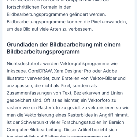
herkömmliche fotochemische Bilder handelt.
Die analoge Standardfotobearbeitung wird als Bildretusche
bezeichnet, wobei Werkzeuge wie ein Airbrush zum
Anpassen von Fotos oder die Bearbeitung und
Verbesserung von Illustrationen mit jeder Art von
typischem Kunstwerkzeug verwendet werden. Grafische
Softwareanwendungen, die im Allgemeinen in Rastergrafik-
oder Vektorgrafik-Editoren und 3D-Modellierer unterteilt
wird, sind die wichtigsten Hilfsmittel, mit welchen der
Anwender Fotos verbessern, manipulieren oder auch
umgestalten kann. Rendern oder Erstellen von
künstlerischen Fotos mit einem Bildbearbeitungsprogramm
ist ebenfalls eine oft angewandte Methode.
Bildbearbeitung in Allgemeinen
Sie sind außerdem skalierbar und können bei jeder
Auflösung gerastert werden. Exakt die Pixel beinhalten den