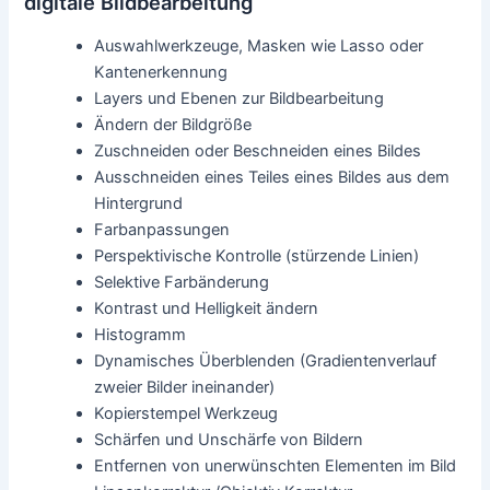
Retusche und Beseitigung von Fehlern:
Entfernen Sie störende Elemente wie Flecken, Kratzer oder
Sensorflecken mit Hilfe von Reparaturwerkzeugen oder
Klonstempel. Gehen Sie behutsam vor, um einen
natürlichen Look zu erhalten, und arbeiten Sie auf
separaten Ebenen, um Änderungen rückgängig machen zu
können.
Bildbearbeitungsprogramm und Anpassung der
Bildschärfe und Körnung:
Experimentieren Sie mit der Bildschärfe, um die Details zu
betonen und das Bild knackiger wirken zu lassen. Je nach
gewünschtem Effekt können Sie auch Körnung
hinzufügen, um eine bestimmte Atmosphäre zu erzeugen,
z.B. im Retro-Stil.