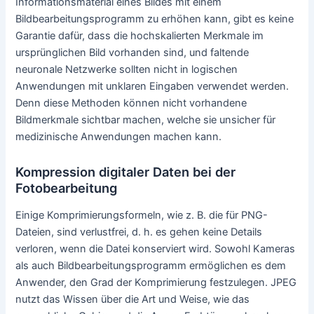
andere Fotobearbeitungsfunktionen wie die Beseitigung
roter Augen, Helligkeit-und Kontrastanpassungen,
Zuschneiden von Bildern und Zoom-Funktionen. Da sie in
der Regel ohne Interaktion des Anwenders stattfinden oder
nur mit einem Mausklick oder durch das Wählen einer
Option aus dem Menü verwendet werden, werden diese als
automatisieren Funktionen bezeichnet. Des Weiteren
haben einige vollautomatische Bearbeitungsfunktionen in
Bildbearbeitungsprogrammen individuelle Kombinationen
mit wenig Interaktionen, welche man selbst machen muss.
Super-Hochauflösenden Bilder
Es gibt ansprechende Studien über die Verwendung von
faltenden neuronalen Netzwerken zur Herstellung von
Super-Hoch Auflösenden Bildern. Insbesondere wurden
Studien gezeigt, die die Umwandlung eines
mikroskopischen Bildes in ein
rasterelektronenmikroskopisches Bild mit Hilfe dieses