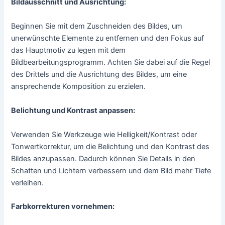
nutzt das Wissen über die Art und Weise, wie das
menschliche Gehirn und die Augen Farbtöne wahrnehmen,
um diesen Detailverlust weniger auffällig zu machen. Im
Gegensatz dazu verwendet das populärere JPEG-
Dokumentenlayout eine verlustbehaftete
Komprimierungsformel, bei der, je besser die
Komprimierung, desto mehr Informationen verloren gehen,
was unweigerlich zu einer Verringerung der Bildqualität oder
zu Informationen führt, die nicht wiederhergestellt werden
können. Die Komprimierung hat bereits stattgefunden,
wenn Bilder im JPEG-Format gespeichert werden. Mehrere
Bilddateiformate nutzen die Informationskompression, um
die Dateigröße zu verringern und Speicherplatz zu sparen.
Die digitale Komprimierung von Bildern kann in der
Digitalkamera erfolgen oder im Computersystem mit dem
Bildbearbeitungsprogramm durchgeführt werden.
Vorgehensweise: Fotos optimieren mit einem
Bildbearbeitungsprogramm