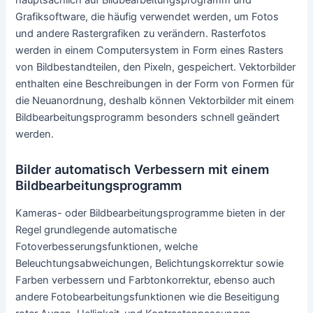
Farbton und die Beleuchtungsinformationen des Bildes. Die
Pixel werden einzeln oder in Gruppen mit Hilfe der
fortschrittlichen Formeln in den
Bildbearbeitungsprogrammen geändert werden.
Bildbearbeitungsprogramme können die Pixel umwandeln,
um das Bild auf viele Arten zu verbessern.
Grundladen der Bildbearbeitung mit einem
Bildbearbeitungsprogramm
Nichtsdestotrotz werden Vektorgrafikprogramme wie
Inkscape. CorelDRAW, Xara Designer Pro oder Adobe
Illustrator verwendet, zum Erstellen von Vektor-Bilder und
anzupassen, die nicht als Pixel, sondern als
Zusammenfassungen von Text, Bézierkurven und Linien
gespeichert sind. Oft ist es leichter, ein Vektorfoto zu
rastern wie ein Rasterfoto zu gezielt zu vektorisieren so wie
man die Vektorisierung eines Rasterbildes in Angriff nimmt,
ist der Schwerpunkt vieler Forschungsstudien im Bereich