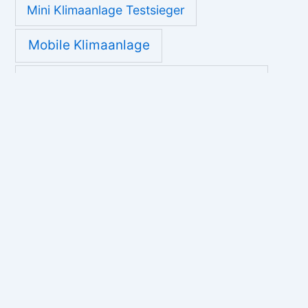
Mini Klimaanlage Testsieger
Mobile Klimaanlage
Mobile Klimaanlage ohne Abluftschlauch
Mobile Klimaanlage Test
Mobile Klimaanlage Testsieger
online Filme schauen
PC schneller machen
Produkte
Ressourcen
schnell Abnehmen
umweltbewusst
Tipps gegen Falten
umweltfreundlichen Materialien
Umzugskosten
Umzugsunternehmen