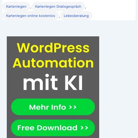
,
,
Kartenlegen
Kartenlegen Gratisgespräch
,
Kartenlegen online kostenlos
Lebesberatung