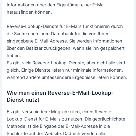
Die E-Mail ist in der Moderne zu einem der wichtigsten
Kommunikationsmittel geworden. Egal, ob Sie eine
Nachricht an einen Freund oder Kollegen senden oder
versuchen, mit einem Unternehmen in Kontakt zu treten,
die Wahrscheinlichkeit ist groß, dass Sie E-Mail verwenden
müssen.
Manchmal kann es schwierig sein, die E-Mail-Adresse
eines Menschen zu finden. Wenn Sie nicht über sie fragen
sich vielleicht, wie Sie die Kontaktdaten finden können.
Es gibt verschiedene Methoden, um die Adresse einer
Person zu finden. In diesem Artikel sehen wir uns an, wie
man den Besitzer einer E-Mail-Adresse mithilfe eines
Reverse-E-Mail-Lookup-Dienstes und durch die Suche auf
Social-Media-Seiten herausfinden kann.
Was ist ein Reverse-Lookup für Emails?