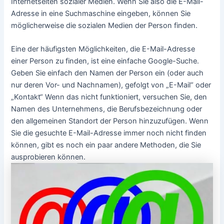
Mail an die betreffende Adresse zu senden und zu sehen,
ob Sie eine Antwort erhalten. Wenn dies der Fall ist, dann
ist der Inhaber der E-Mail-Adresse wahrscheinlich jemand,
der an einer Kommunikation interessiert ist. Wenn Sie
jedoch keine Antwort erhaltenes gibt auch andere
Methoden, um den Eigentümer ausfindig zu machen.
Eine Möglichkeit, den Besitzer einer E-Mail-Adresse
herauszufinden, besteht darin, einen Reverse-E-Mail-
Lookup-Dienst zu nutzen. Bei diesen Diensten können Sie
eine E-Mail eingeben, und sie geben Informationen über
den Eigentümer zurück, wenn sie diese in der Datenbank
haben. Zu diesen Informationen kann auch der Name
gehören, Standort und Kontaktinformationen des
Besitzers.
Eine weitere Möglichkeit, den Inhaber der E-Mail
herauszufinden, ist eine Suche in sozialen Medien. Viele
Menschen verwenden ihre E-Mail als Nutzernamen auf