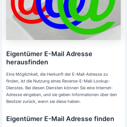
Internetseiten sozialer Medien. Wenn Sie also die E-Mail-
Adresse in eine Suchmaschine eingeben, können Sie
möglicherweise die sozialen Medien der Person finden.
Eine der häufigsten Möglichkeiten, die E-Mail-Adresse
einer Person zu finden, ist eine einfache Google-Suche.
Geben Sie einfach den Namen der Person ein (oder auch
nur deren Vor- und Nachnamen), gefolgt von „E-Mail“ oder
„Kontakt“ Wenn das nicht funktioniert, versuchen Sie, den
Namen des Unternehmens, die Berufsbezeichnung oder
den allgemeinen Standort der Person hinzuzufügen. Wenn
Sie die gesuchte E-Mail-Adresse immer noch nicht finden
können, gibt es noch ein paar andere Methoden, die Sie
ausprobieren können.